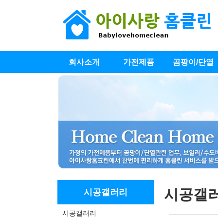
회사소개
가전제품
곰팡이/단열
시공갤
시공갤러리
시공갤러리