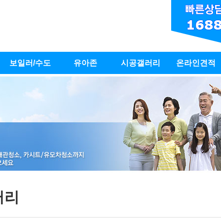
보일러/수도
유아존
시공갤러리
온라인견적
러리